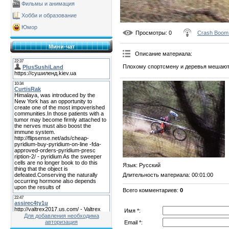
Фильмы и анимация
Хобби и образование
Юмор
Просмотры
: 0
Crash Boom
Мини-чат
Описание материала
:
Плохому спортсмену и деревья мешают
Язык
: Русский
Длительность материала
: 00:01:00
Всего комментариев
:
0
Имя *:
Для добавления необходима
авторизация
Email *: