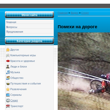
Главная
»
Видео
»
Спорт
Меню сайта
Главная
Помехи на дороге
Вопросы
Предложения
Категории раздела
Другое
Компьютерные игры
Красота и здоровье
Люди и блоги
Музыка
Общество
Путешествия и события
Развлечения
Сериалы
Спорт
Транспорт