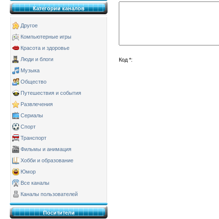
Категории каналов
Другое
Компьютерные игры
Красота и здоровье
Люди и блоги
Код *:
Музыка
Общество
Путешествия и события
Развлечения
Сериалы
Спорт
Транспорт
Фильмы и анимация
Хобби и образование
Юмор
Все каналы
Каналы пользователей
Поситители