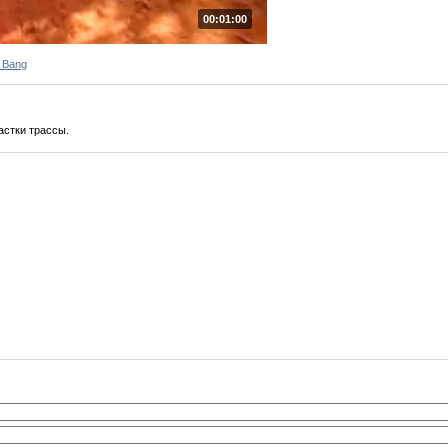
00:01:00
 Bang
астки трассы.