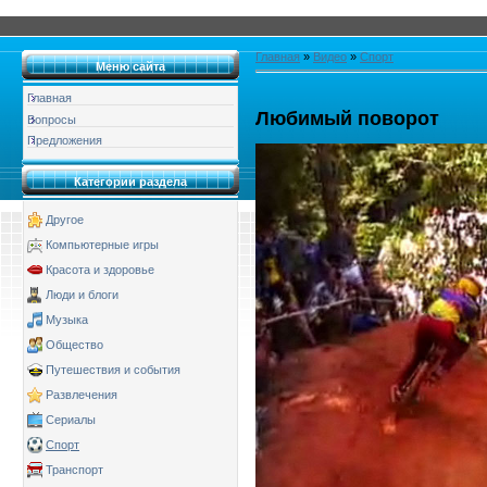
Главная
»
Видео
»
Спорт
Меню сайта
Главная
Любимый поворот
Вопросы
Предложения
Категории раздела
Другое
Компьютерные игры
Красота и здоровье
Люди и блоги
Музыка
Общество
Путешествия и события
Развлечения
Сериалы
Спорт
Транспорт