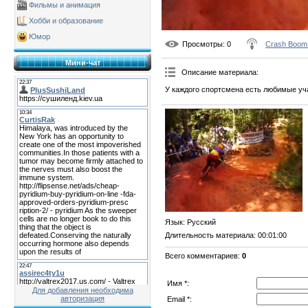
Фильмы и анимация
Хобби и образование
Юмор
Просмотры
: 0
Crash Boom
Мини-чат
Описание материала
:
У каждого спортсмена есть любимые уч
Язык
: Русский
Длительность материала
: 00:01:00
Всего комментариев
:
0
Имя *:
Для добавления необходима
авторизация
Email *: