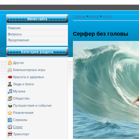
Главная
»
Видео
»
Спорт
Меню сайта
Главная
Серфер без головы
Вопросы
Предложения
Категории раздела
Другое
Компьютерные игры
Красота и здоровье
Люди и блоги
Музыка
Общество
Путешествия и события
Развлечения
Сериалы
Спорт
Транспорт