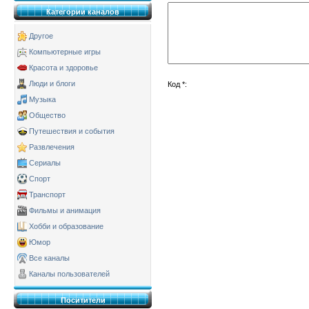
Категории каналов
Другое
Компьютерные игры
Красота и здоровье
Люди и блоги
Код *:
Музыка
Общество
Путешествия и события
Развлечения
Сериалы
Спорт
Транспорт
Фильмы и анимация
Хобби и образование
Юмор
Все каналы
Каналы пользователей
Поситители