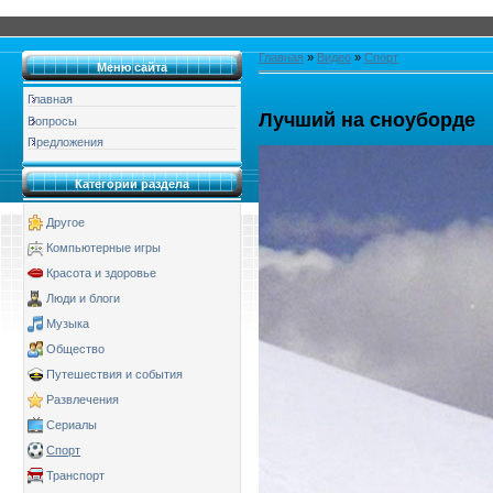
Главная
»
Видео
»
Спорт
Меню сайта
Главная
Лучший на сноуборде
Вопросы
Предложения
Категории раздела
Другое
Компьютерные игры
Красота и здоровье
Люди и блоги
Музыка
Общество
Путешествия и события
Развлечения
Сериалы
Спорт
Транспорт