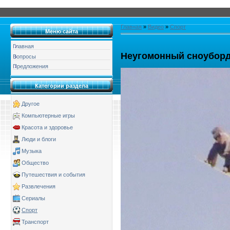
Главная
»
Видео
»
Спорт
Меню сайта
Главная
Неугомонный сноубор
Вопросы
Предложения
Категории раздела
Другое
Компьютерные игры
Красота и здоровье
Люди и блоги
Музыка
Общество
Путешествия и события
Развлечения
Сериалы
Спорт
Транспорт