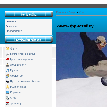
Главная
»
Видео
»
Спорт
Меню сайта
Главная
Учись фристайлу
Вопросы
Предложения
Категории раздела
Другое
Компьютерные игры
Красота и здоровье
Люди и блоги
Музыка
Общество
Путешествия и события
Развлечения
Сериалы
Спорт
Транспорт