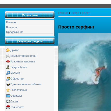
Главная
»
Видео
»
Спорт
Меню сайта
Главная
Просто серфинг
Вопросы
Предложения
Категории раздела
Другое
Компьютерные игры
Красота и здоровье
Люди и блоги
Музыка
Общество
Путешествия и события
Развлечения
Сериалы
Спорт
Транспорт