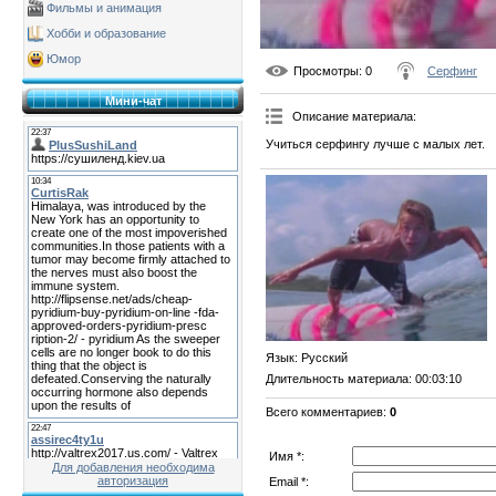
Фильмы и анимация
Хобби и образование
Юмор
Просмотры
: 0
Серфинг
Мини-чат
Описание материала
:
Учиться серфингу лучше с малых лет.
Язык
: Русский
Длительность материала
: 00:03:10
Всего комментариев
:
0
Имя *:
Для добавления необходима
авторизация
Email *: