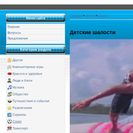
Главная
»
Видео
»
Спорт
Меню сайта
Главная
Детские шалости
Вопросы
Предложения
Категории раздела
Другое
Компьютерные игры
Красота и здоровье
Люди и блоги
Музыка
Общество
Путешествия и события
Развлечения
Сериалы
Спорт
Транспорт