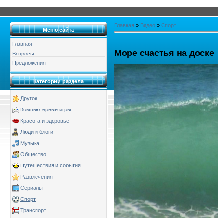
Главная
»
Видео
»
Спорт
Меню сайта
Главная
Море счастья на доске
Вопросы
Предложения
Категории раздела
Другое
Компьютерные игры
Красота и здоровье
Люди и блоги
Музыка
Общество
Путешествия и события
Развлечения
Сериалы
Спорт
Транспорт