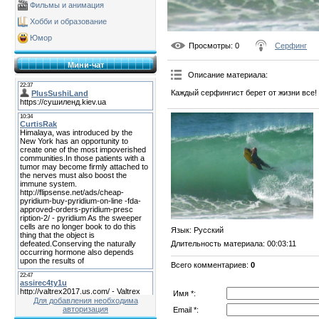
Фильмы и анимация
Хобби и образование
Юмор
Просмотры
: 0
Серфинг
Мини-чат
Описание материала
:
Каждый серфингист берет от жизни все!
Язык
: Русский
Длительность материала
: 00:03:11
Всего комментариев
:
0
Имя *:
Для добавления необходима
авторизация
Email *: