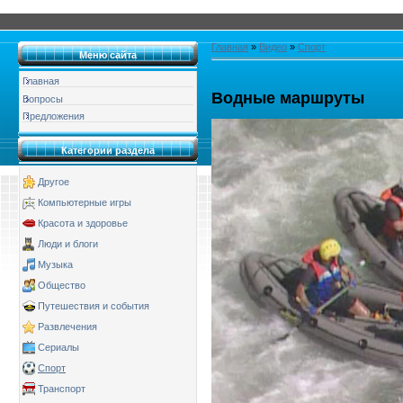
Главная
»
Видео
»
Спорт
Меню сайта
Главная
Водные маршруты
Вопросы
Предложения
Категории раздела
Другое
Компьютерные игры
Красота и здоровье
Люди и блоги
Музыка
Общество
Путешествия и события
Развлечения
Сериалы
Спорт
Транспорт