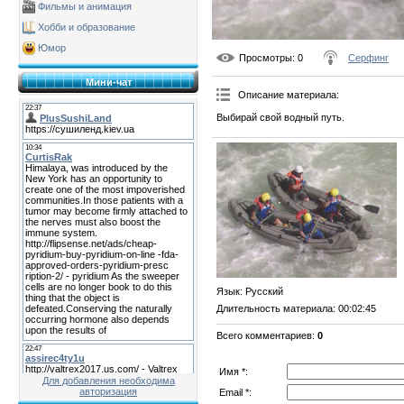
Фильмы и анимация
Хобби и образование
Юмор
Просмотры
: 0
Серфинг
Мини-чат
Описание материала
:
Выбирай свой водный путь.
Язык
: Русский
Длительность материала
: 00:02:45
Всего комментариев
:
0
Имя *:
Для добавления необходима
авторизация
Email *: