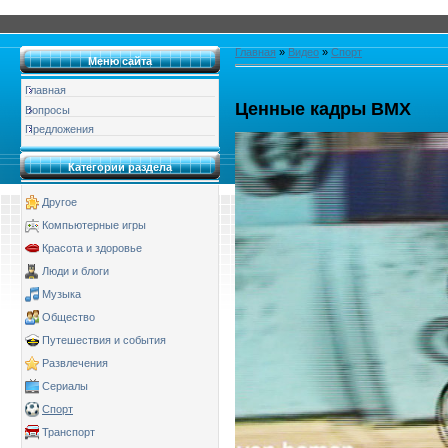
Главная
»
Видео
»
Спорт
Меню сайта
Главная
Ценные кадры BMX
Вопросы
Предложения
Категории раздела
Другое
Компьютерные игры
Красота и здоровье
Люди и блоги
Музыка
Общество
Путешествия и события
Развлечения
Сериалы
Спорт
Транспорт