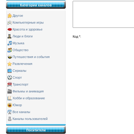
Категории каналов
Другое
Компьютерные игры
Красота и здоровье
Люди и блоги
Код *:
Музыка
Общество
Путешествия и события
Развлечения
Сериалы
Спорт
Транспорт
Фильмы и анимация
Хобби и образование
Юмор
Все каналы
Каналы пользователей
Поситители