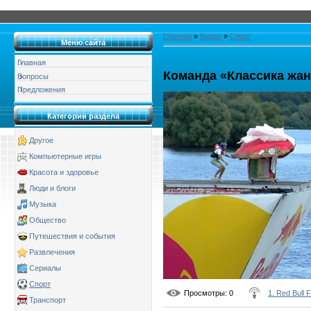
Главная
»
Видео
»
Спорт
Меню сайта
Главная
Команда «Классика жа
Вопросы
Предложения
Категории раздела
Другое
Компьютерные игры
Красота и здоровье
Люди и блоги
Музыка
Общество
Путешествия и события
Развлечения
Сериалы
Спорт
Просмотры
: 0
1. Red Bull 
Транспорт