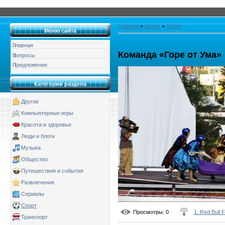
Главная
»
Видео
»
Спорт
Меню сайта
Главная
Команда «Горе от Ума»
Вопросы
Предложения
Категории раздела
Другое
Компьютерные игры
Красота и здоровье
Люди и блоги
Музыка
Общество
Путешествия и события
Развлечения
Сериалы
Спорт
Просмотры
: 0
1. Red Bull 
Транспорт