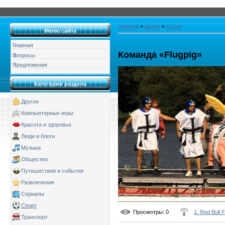
Главная
»
Видео
»
Спорт
Меню сайта
Главная
Команда «Flugpig»
Вопросы
Предложения
Категории раздела
Другое
Компьютерные игры
Красота и здоровье
Люди и блоги
Музыка
Общество
Путешествия и события
Развлечения
Сериалы
Спорт
Просмотры
: 0
1. Red Bull 
Транспорт