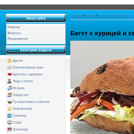
Главная
»
Видео
»
Хобби и образование
Меню сайта
Главная
Багет с курицей и 
Вопросы
Предложения
Категории раздела
Другое
Компьютерные игры
Красота и здоровье
Люди и блоги
Музыка
Общество
Путешествия и события
Развлечения
Сериалы
Спорт
Транспорт