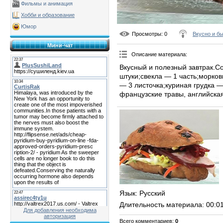
Фильмы и анимация
Хобби и образование
Юмор
Просмотры
: 0
Вкусно и б
Мини-чат
Описание материала
:
Вкусный и полезный завтрак.С
штуки;свекла — 1 часть;морков
— 3 листочка;куриная грудка —
французские травы, английская
Язык
: Русский
Длительность материала
: 00:0
Для добавления необходима
авторизация
Всего комментариев
:
0