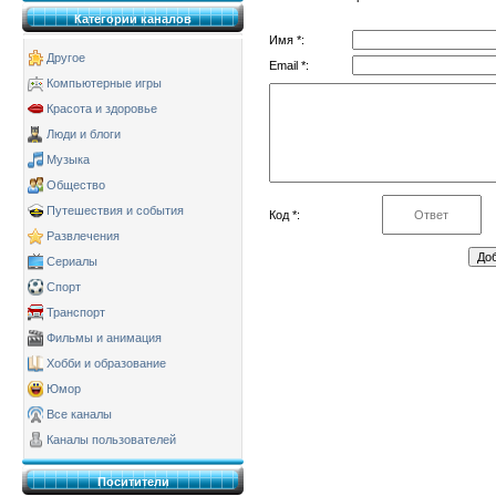
Категории каналов
Имя *:
Другое
Email *:
Компьютерные игры
Красота и здоровье
Люди и блоги
Музыка
Общество
Путешествия и события
Код *:
Развлечения
Сериалы
Спорт
Транспорт
Фильмы и анимация
Хобби и образование
Юмор
Все каналы
Каналы пользователей
Поситители