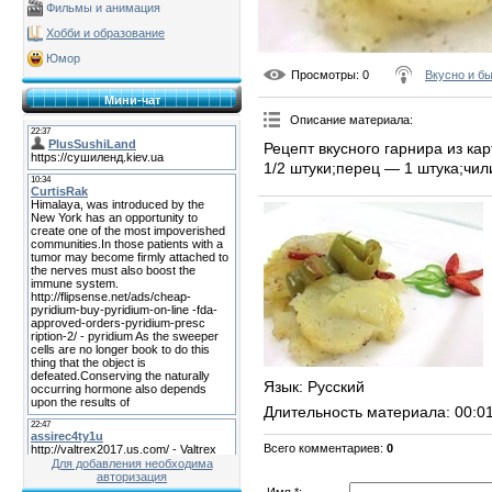
Фильмы и анимация
Хобби и образование
Юмор
Просмотры
: 0
Вкусно и б
Мини-чат
Описание материала
:
Рецепт вкусного гарнира из к
1/2 штуки;перец — 1 штука;чили
Язык
: Русский
Длительность материала
: 00:0
Всего комментариев
:
0
Для добавления необходима
авторизация
Имя *: