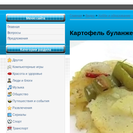
Главная
»
Видео
»
Хобби и образование
Меню сайта
Главная
Картофель буланж
Вопросы
Предложения
Категории раздела
Другое
Компьютерные игры
Красота и здоровье
Люди и блоги
Музыка
Общество
Путешествия и события
Развлечения
Сериалы
Спорт
Транспорт