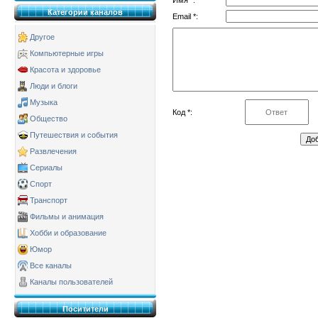
Категории каналов
Email *:
Другое
Компьютерные игры
Красота и здоровье
Люди и блоги
Музыка
Код *:
Общество
Путешествия и события
Развлечения
Сериалы
Спорт
Транспорт
Фильмы и анимация
Хобби и образование
Юмор
Все каналы
Каналы пользователей
Поситители