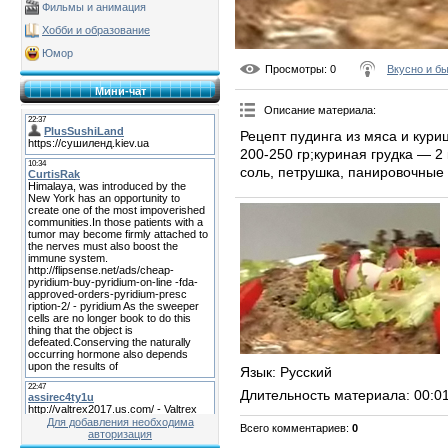
Фильмы и анимация
Хобби и образование
Юмор
Просмотры
: 0
Вкусно и б
Мини-чат
Описание материала
:
Рецепт пудинга из мяса и кур
200-250 гр;куриная грудка — 2
соль, петрушка, панировочные 
Язык
: Русский
Длительность материала
: 00:0
Для добавления необходима
Всего комментариев
:
0
авторизация