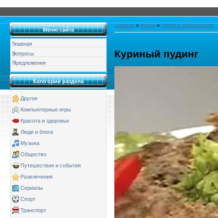
Главная
»
Видео
»
Хобби и образование
Меню сайта
Главная
Куриный пудинг
Вопросы
Предложения
Категории раздела
Другое
Компьютерные игры
Красота и здоровье
Люди и блоги
Музыка
Общество
Путешествия и события
Развлечения
Сериалы
Спорт
Транспорт