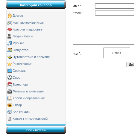
Категории каналов
Имя *:
Email *:
Другое
Компьютерные игры
Красота и здоровье
Люди и блоги
Музыка
Общество
Код *:
Путешествия и события
Развлечения
Сериалы
Спорт
Транспорт
Фильмы и анимация
Хобби и образование
Юмор
Все каналы
Каналы пользователей
Поситители