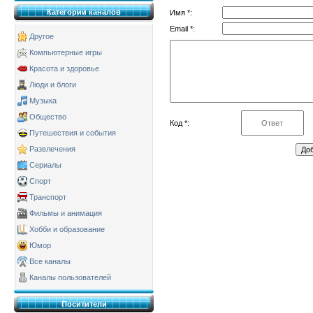
Категории каналов
Имя *:
Email *:
Другое
Компьютерные игры
Красота и здоровье
Люди и блоги
Музыка
Общество
Код *:
Путешествия и события
Развлечения
Сериалы
Спорт
Транспорт
Фильмы и анимация
Хобби и образование
Юмор
Все каналы
Каналы пользователей
Поситители