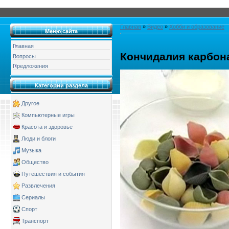
Главная
»
Видео
»
Хобби и образование
Меню сайта
Главная
Кончидалия карбон
Вопросы
Предложения
Категории раздела
Другое
Компьютерные игры
Красота и здоровье
Люди и блоги
Музыка
Общество
Путешествия и события
Развлечения
Сериалы
Спорт
Транспорт