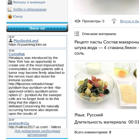
Фильмы и анимация
Хобби и образование
Юмор
Просмотры
: 0
Вкусно и б
Мини-чат
Описание материала
:
Рецепт пасты.Состав:макароны
штука;вода — 4 стакана;бекон 
соль.
Язык
: Русский
Длительность материала
: 00:0
Для добавления необходима
Всего комментариев
:
0
авторизация