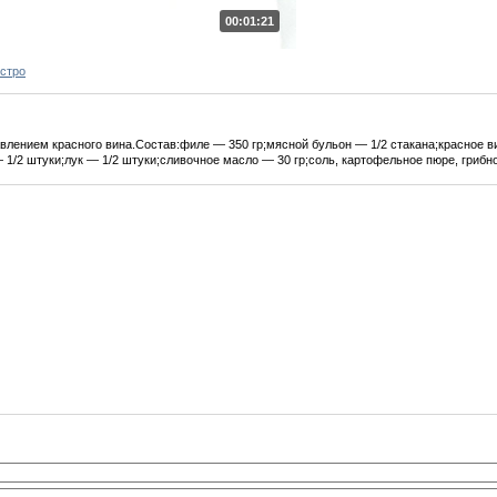
00:01:21
ыстро
влением красного вина.Состав:филе — 350 гр;мясной бульон — 1/2 стакана;красное в
 1/2 штуки;лук — 1/2 штуки;сливочное масло — 30 гр;соль, картофельное пюре, грибн