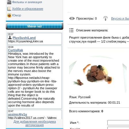
Фильмы и анимация
Хобби и образование
Юмор
Просмотры
: 0
Вкусно и б
Мини-чат
Описание материала
:
Рецепт приготовления филе быка с доба
стручок;лук-порей — 1/2 стебля;перец —
Язык
: Русский
Длительность материала
: 00:01:21
Всего комментариев
:
0
Для добавления необходима
Имя *:
авторизация