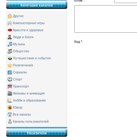
Email *:
Категории каналов
Другое
Компьютерные игры
Красота и здоровье
Люди и блоги
Код *:
Музыка
Общество
Путешествия и события
Развлечения
Сериалы
Спорт
Транспорт
Фильмы и анимация
Хобби и образование
Юмор
Все каналы
Каналы пользователей
Поситители