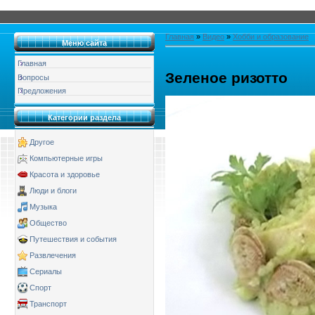
Главная
»
Видео
»
Хобби и образование
Меню сайта
Главная
Зеленое ризотто
Вопросы
Предложения
Категории раздела
Другое
Компьютерные игры
Красота и здоровье
Люди и блоги
Музыка
Общество
Путешествия и события
Развлечения
Сериалы
Спорт
Транспорт