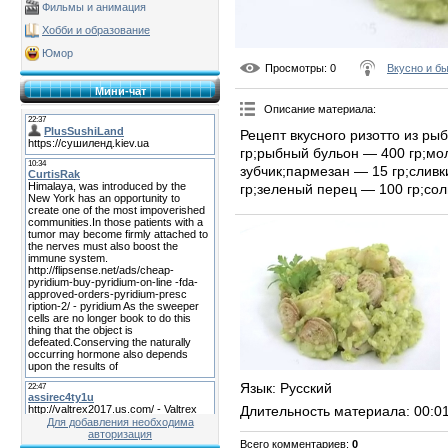
Фильмы и анимация
Хобби и образование
Юмор
Просмотры
: 0
Вкусно и б
Мини-чат
Описание материала
:
Рецепт вкусного ризотто из р
гр;рыбный бульон — 400 гр;мо
зубчик;пармезан — 15 гр;сливк
гр;зеленый перец — 100 гр;сол
Язык
: Русский
Длительность материала
: 00:0
Для добавления необходима
авторизация
Всего комментариев
:
0