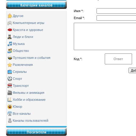
Категории каналов
Имя *:
Другое
Email *:
Компьютерные игры
Красота и здоровье
Люди и блоги
Музыка
Общество
Путешествия и события
Код *:
Развлечения
Сериалы
Спорт
Транспорт
Фильмы и анимация
Хобби и образование
Юмор
Все каналы
Каналы пользователей
Поситители