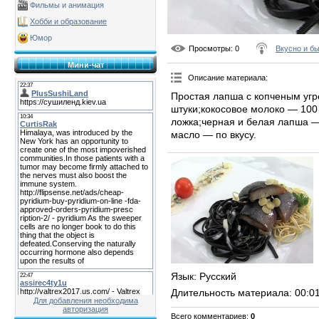
Фильмы и анимация
Хобби и образование
Юмор
Просмотры
: 0
Вкусно и б
Мини-чат
Описание материала
:
Простая лапша с копченым угр
штуки;кокосовое молоко — 100 
ложка;черная и белая лапша —
масло — по вкусу.
Язык
: Русский
Длительность материала
: 00:0
Для добавления необходима
авторизация
Всего комментариев
:
0