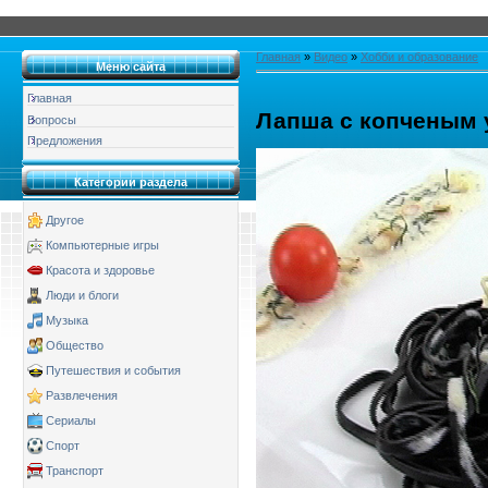
Главная
»
Видео
»
Хобби и образование
Меню сайта
Главная
Лапша с копченым 
Вопросы
Предложения
Категории раздела
Другое
Компьютерные игры
Красота и здоровье
Люди и блоги
Музыка
Общество
Путешествия и события
Развлечения
Сериалы
Спорт
Транспорт