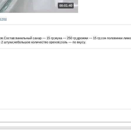
00:01:40
ыстро
в.Состав:ванильный сахар — 15 гр;мука — 250 гр;дрожжи — 15 гр;сок половинки лимо
— 2 штуки;небольшое количество орехов;соль — по вкусу.