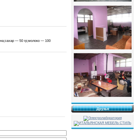
на;сахар — 50 гр;молоко — 100
Друзья