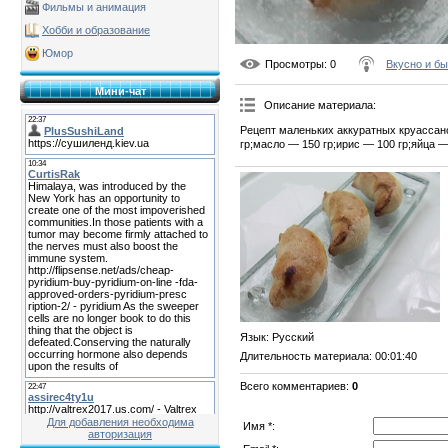
Фильмы и анимация
Хобби и образование
Юмор
Просмотры
: 0
Вкусно и б
Мини-чат
Описание материала
:
Рецепт маленьких аккуратных круассано
гр;масло — 150 гр;ирис — 100 гр;яйца 
Язык
: Русский
Длительность материала
: 00:01:40
Всего комментариев
:
0
Для добавления необходима
Имя *:
авторизация