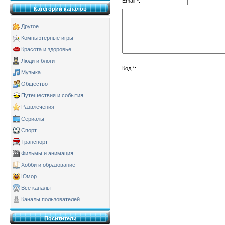
Email *:
Категории каналов
Другое
Компьютерные игры
Красота и здоровье
Люди и блоги
Код *:
Музыка
Общество
Путешествия и события
Развлечения
Сериалы
Спорт
Транспорт
Фильмы и анимация
Хобби и образование
Юмор
Все каналы
Каналы пользователей
Поситители