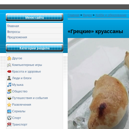
Главная
»
Видео
»
Хобби и образование
Меню сайта
Главная
«Грецкие» круассаны
Вопросы
Предложения
Категории раздела
Другое
Компьютерные игры
Красота и здоровье
Люди и блоги
Музыка
Общество
Путешествия и события
Развлечения
Сериалы
Спорт
Транспорт