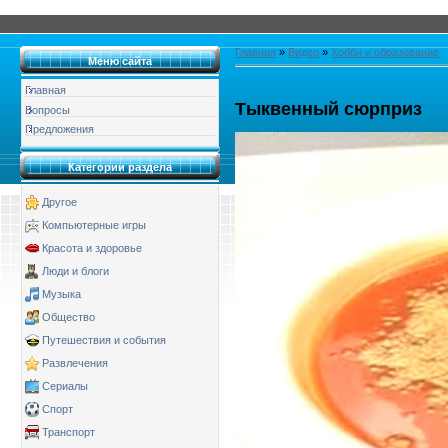
Главная
»
Видео
»
Хобби и образование
Меню сайта
Главная
Тыквенный сюрприз
Вопросы
Предложения
Категории раздела
Другое
Компьютерные игры
Красота и здоровье
Люди и блоги
Музыка
Общество
Путешествия и события
Развлечения
Сериалы
Спорт
Транспорт