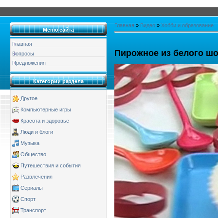
Главная
»
Видео
»
Хобби и образование
Меню сайта
Главная
Пирожное из белого ш
Вопросы
Предложения
Категории раздела
Другое
Компьютерные игры
Красота и здоровье
Люди и блоги
Музыка
Общество
Путешествия и события
Развлечения
Сериалы
Спорт
Транспорт