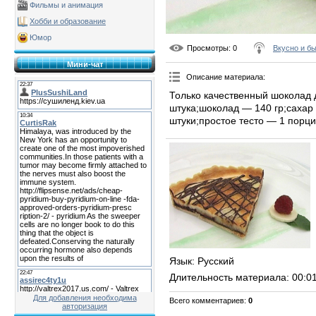
Фильмы и анимация
Хобби и образование
Юмор
Просмотры
: 0
Вкусно и б
Мини-чат
Описание материала
:
Только качественный шоколад 
штука;шоколад — 140 гр;сахар 
штуки;простое тесто — 1 порци
Язык
: Русский
Длительность материала
: 00:0
Для добавления необходима
Всего комментариев
:
0
авторизация