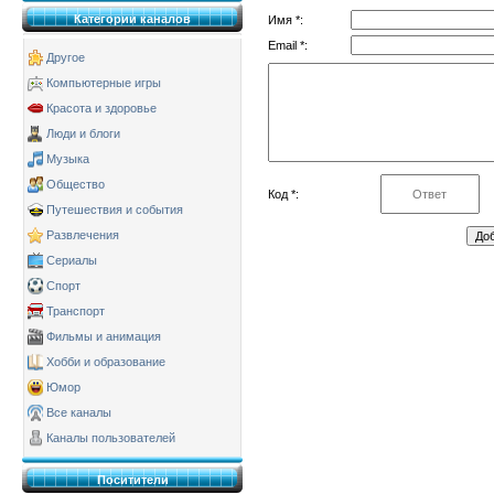
Категории каналов
Имя *:
Email *:
Другое
Компьютерные игры
Красота и здоровье
Люди и блоги
Музыка
Общество
Код *:
Путешествия и события
Развлечения
Сериалы
Спорт
Транспорт
Фильмы и анимация
Хобби и образование
Юмор
Все каналы
Каналы пользователей
Поситители