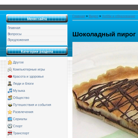
Главная
»
Видео
»
Хобби и образование
Меню сайта
Главная
Шоколадный пирог 
Вопросы
Предложения
Категории раздела
Другое
Компьютерные игры
Красота и здоровье
Люди и блоги
Музыка
Общество
Путешествия и события
Развлечения
Сериалы
Спорт
Транспорт