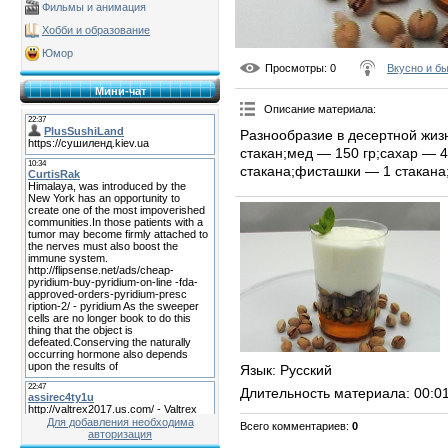
Фильмы и анимация
Хобби и образование
Юмор
Просмотры
: 0
Вкусно и б
Мини-чат
Описание материала
:
Разнообразие в десертной жиз
стакан;мед — 150 гр;сахар — 4
стакана;фисташки — 1 стакана
Язык
: Русский
Длительность материала
: 00:0
Для добавления необходима
Всего комментариев
:
0
авторизация