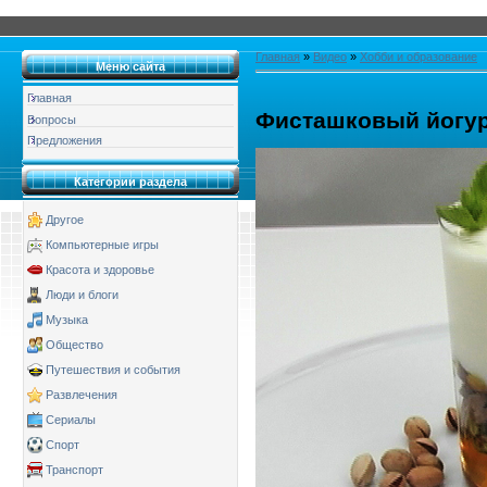
Главная
»
Видео
»
Хобби и образование
Меню сайта
Главная
Фисташковый йогу
Вопросы
Предложения
Категории раздела
Другое
Компьютерные игры
Красота и здоровье
Люди и блоги
Музыка
Общество
Путешествия и события
Развлечения
Сериалы
Спорт
Транспорт