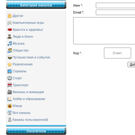
Категории каналов
Имя *:
Email *:
Другое
Компьютерные игры
Красота и здоровье
Люди и блоги
Музыка
Общество
Код *:
Путешествия и события
Развлечения
Сериалы
Спорт
Транспорт
Фильмы и анимация
Хобби и образование
Юмор
Все каналы
Каналы пользователей
Поситители