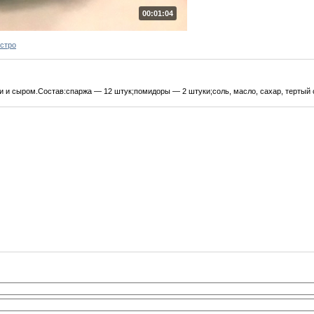
00:01:04
ыстро
и и сыром.Состав:спаржа — 12 штук;помидоры — 2 штуки;соль, масло, сахар, тертый 