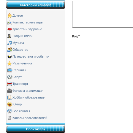
Категории каналов
Другое
Компьютерные игры
Красота и здоровье
Люди и блоги
Код *:
Музыка
Общество
Путешествия и события
Развлечения
Сериалы
Спорт
Транспорт
Фильмы и анимация
Хобби и образование
Юмор
Все каналы
Каналы пользователей
Поситители