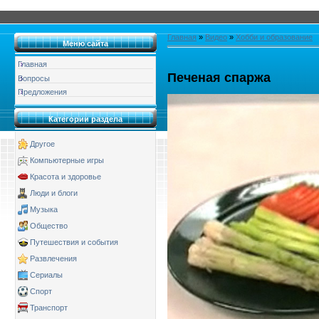
Главная
»
Видео
»
Хобби и образование
Меню сайта
Главная
Печеная спаржа
Вопросы
Предложения
Категории раздела
Другое
Компьютерные игры
Красота и здоровье
Люди и блоги
Музыка
Общество
Путешествия и события
Развлечения
Сериалы
Спорт
Транспорт