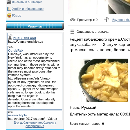
Фильмы и анимация
Хобби и образование
Юмор
Просмотры
: 0
Вкусно и б
Мини-чат
Описание материала
:
Рецепт кабачкового крема.Сост
штука;кабачки — 2 штуки;карт
гр;масло, соль, перец, белое в
Язык
: Русский
Длительность материала
: 00:0
Для добавления необходима
Всего комментариев
:
0
авторизация