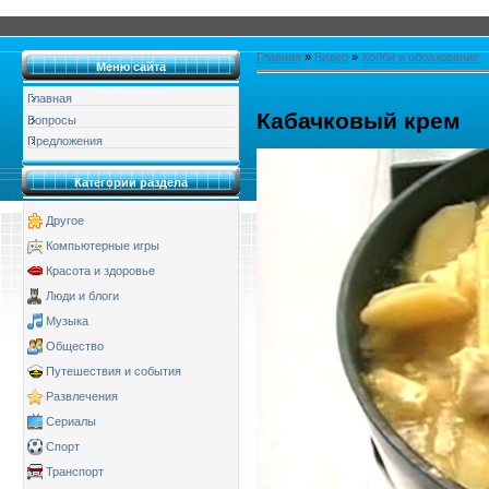
Главная
»
Видео
»
Хобби и образование
Меню сайта
Главная
Кабачковый крем
Вопросы
Предложения
Категории раздела
Другое
Компьютерные игры
Красота и здоровье
Люди и блоги
Музыка
Общество
Путешествия и события
Развлечения
Сериалы
Спорт
Транспорт