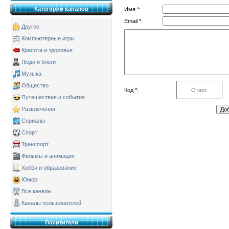
Категории каналов
Имя *:
Email *:
Другое
Компьютерные игры
Красота и здоровье
Люди и блоги
Музыка
Общество
Код *:
Путешествия и события
Развлечения
Сериалы
Спорт
Транспорт
Фильмы и анимация
Хобби и образование
Юмор
Все каналы
Каналы пользователей
Поситители