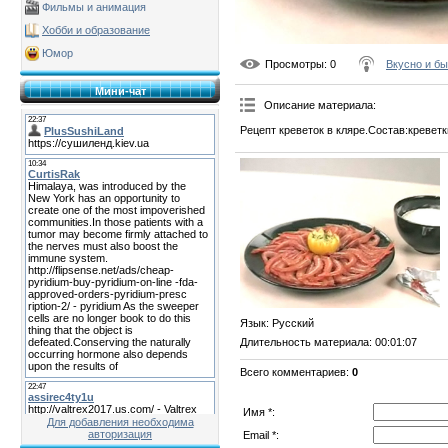
Фильмы и анимация
Хобби и образование
Юмор
Просмотры
: 0
Вкусно и б
Мини-чат
Описание материала
:
Рецепт креветок в кляре.Состав:креветк
Язык
: Русский
Длительность материала
: 00:01:07
Всего комментариев
:
0
Имя *:
Для добавления необходима
авторизация
Email *: