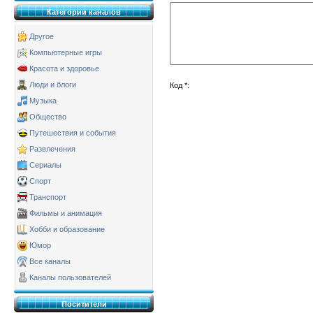
Категории каналов
Другое
Компьютерные игры
Красота и здоровье
Люди и блоги
Код *:
Музыка
Общество
Путешествия и события
Развлечения
Сериалы
Спорт
Транспорт
Фильмы и анимация
Хобби и образование
Юмор
Все каналы
Каналы пользователей
Поситители