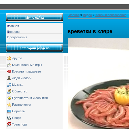
Главная
»
Видео
»
Хобби и образование
Меню сайта
Главная
Креветки в кляре
Вопросы
Предложения
Категории раздела
Другое
Компьютерные игры
Красота и здоровье
Люди и блоги
Музыка
Общество
Путешествия и события
Развлечения
Сериалы
Спорт
Транспорт