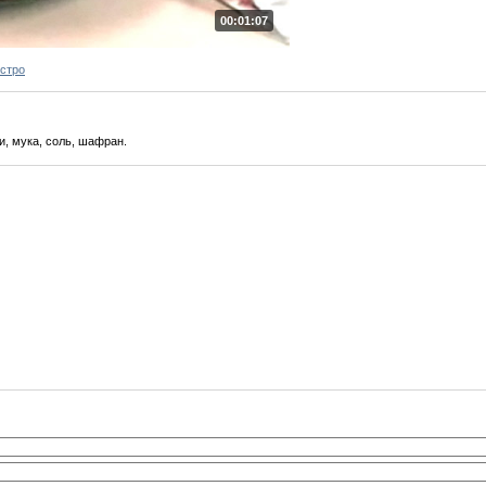
00:01:07
ыстро
и, мука, соль, шафран.