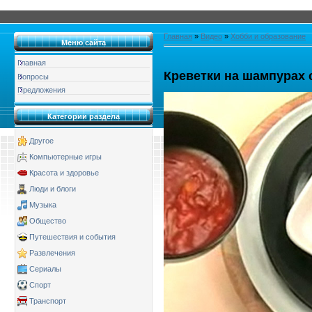
Главная
»
Видео
»
Хобби и образование
Меню сайта
Главная
Креветки на шампурах 
Вопросы
Предложения
Категории раздела
Другое
Компьютерные игры
Красота и здоровье
Люди и блоги
Музыка
Общество
Путешествия и события
Развлечения
Сериалы
Спорт
Транспорт