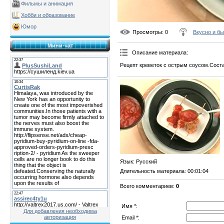
Фильмы и анимация
Хобби и образование
Юмор
Просмотры
: 0
Вкусно и б
Мини-чат
Описание материала
:
Рецепт креветок с острым соусом.Состав
Язык
: Русский
Длительность материала
: 00:01:04
Всего комментариев
:
0
Имя *:
Для добавления необходима
авторизация
Email *: