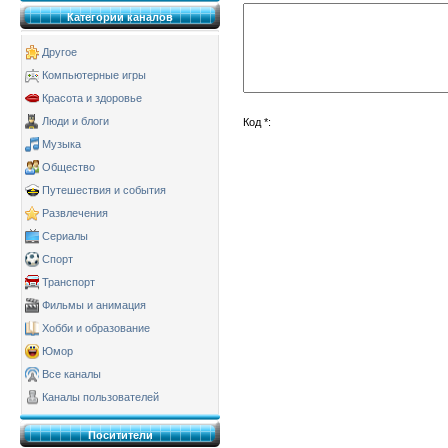
Категории каналов
Другое
Компьютерные игры
Красота и здоровье
Люди и блоги
Код *:
Музыка
Общество
Путешествия и события
Развлечения
Сериалы
Спорт
Транспорт
Фильмы и анимация
Хобби и образование
Юмор
Все каналы
Каналы пользователей
Поситители