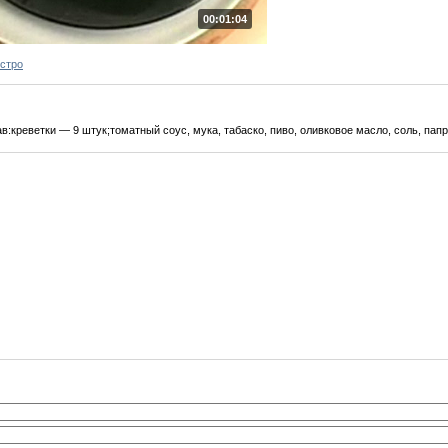
00:01:04
ыстро
:креветки — 9 штук;томатный соус, мука, табаско, пиво, оливковое масло, соль, папр