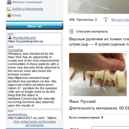
Фильмы и анимация
Хобби и образование
Юмор
Просмотры
: 0
Вкусно и б
Мини-чат
Описание материала
:
Вкусные рулетики из тонких сл
штуки;сыр — 4 штуки;сырные па
Язык
: Русский
Длительность материала
: 00:0
Всего комментариев
:
0
Для добавления необходима
авторизация
Имя *: