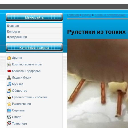
Главная
»
Видео
»
Хобби и образование
Меню сайта
Главная
Рулетики из тонких
Вопросы
Предложения
Категории раздела
Другое
Компьютерные игры
Красота и здоровье
Люди и блоги
Музыка
Общество
Путешествия и события
Развлечения
Сериалы
Спорт
Транспорт