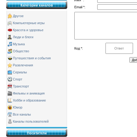
Категории каналов
Email *:
Другое
Компьютерные игры
Красота и здоровье
Люди и блоги
Музыка
Код *:
Общество
Путешествия и события
Развлечения
Сериалы
Спорт
Транспорт
Фильмы и анимация
Хобби и образование
Юмор
Все каналы
Каналы пользователей
Поситители