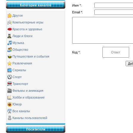
Категории каналов
Имя *:
Email *:
Другое
Компьютерные игры
Красота и здоровье
Люди и блоги
Музыка
Общество
Код *:
Путешествия и события
Развлечения
Сериалы
Спорт
Транспорт
Фильмы и анимация
Хобби и образование
Юмор
Все каналы
Каналы пользователей
Поситители