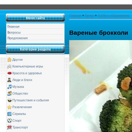
Главная
»
Видео
»
Хобби и образование
Меню сайта
Главная
Вареные брокколи
Вопросы
Предложения
Категории раздела
Другое
Компьютерные игры
Красота и здоровье
Люди и блоги
Музыка
Общество
Путешествия и события
Развлечения
Сериалы
Спорт
Транспорт