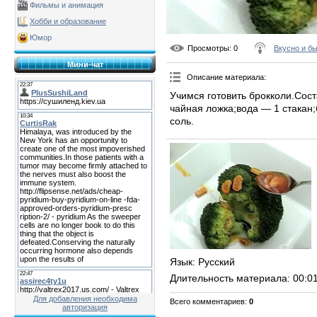
Фильмы и анимация
Хобби и образование
Юмор
Просмотры
: 0
Вкусно и б
Мини-чат
Описание материала
:
Учимся готовить брокколи.Сост
чайная ложка;вода — 1 стакан;
соль.
Язык
: Русский
Длительность материала
: 00:0
Для добавления необходима
Всего комментариев
:
0
авторизация