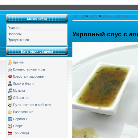
Главная
»
Видео
»
Хобби и образование
Меню сайта
Главная
Укропный соус с а
Вопросы
Предложения
Категории раздела
Другое
Компьютерные игры
Красота и здоровье
Люди и блоги
Музыка
Общество
Путешествия и события
Развлечения
Сериалы
Спорт
Транспорт