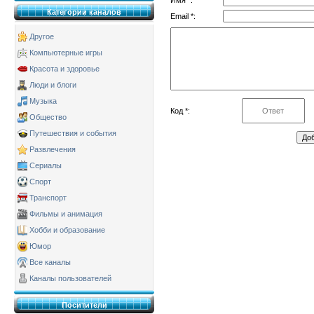
Категории каналов
Email *:
Другое
Компьютерные игры
Красота и здоровье
Люди и блоги
Музыка
Код *:
Общество
Путешествия и события
Развлечения
Сериалы
Спорт
Транспорт
Фильмы и анимация
Хобби и образование
Юмор
Все каналы
Каналы пользователей
Поситители