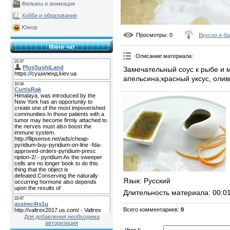
Фильмы и анимация
Хобби и образование
Юмор
Просмотры
: 0
Вкусно и б
Мини-чат
Описание материала
:
Замечательный соус к рыбе и м
апельсина;красный уксус, олив
Язык
: Русский
Длительность материала
: 00:0
Всего комментариев
:
0
Для добавления необходима
авторизация
Имя *: