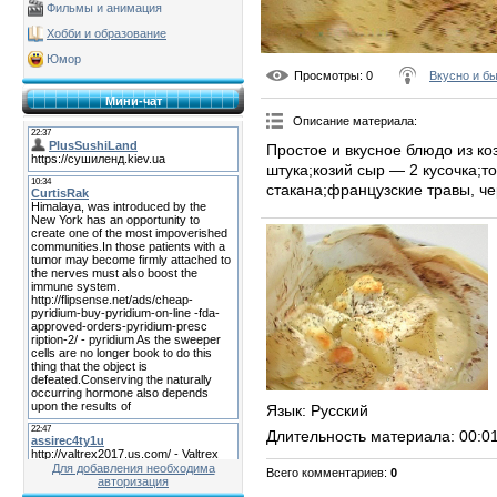
Фильмы и анимация
Хобби и образование
Юмор
Просмотры
: 0
Вкусно и б
Мини-чат
Описание материала
:
Простое и вкусное блюдо из ко
штука;козий сыр — 2 кусочка;т
стакана;французские травы, че
Язык
: Русский
Длительность материала
: 00:0
Для добавления необходима
Всего комментариев
:
0
авторизация