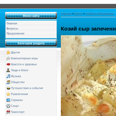
Главная
»
Видео
»
Хобби и образование
Меню сайта
Главная
Козий сыр запечен
Вопросы
Предложения
Категории раздела
Другое
Компьютерные игры
Красота и здоровье
Люди и блоги
Музыка
Общество
Путешествия и события
Развлечения
Сериалы
Спорт
Транспорт