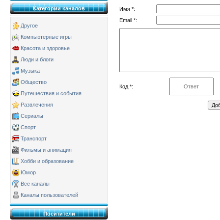
Категории каналов
Имя *:
Email *:
Другое
Компьютерные игры
Красота и здоровье
Люди и блоги
Музыка
Общество
Код *:
Путешествия и события
Развлечения
Сериалы
Спорт
Транспорт
Фильмы и анимация
Хобби и образование
Юмор
Все каналы
Каналы пользователей
Поситители