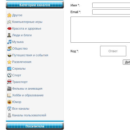
Категории каналов
Имя *:
Email *:
Другое
Компьютерные игры
Красота и здоровье
Люди и блоги
Музыка
Общество
Код *:
Путешествия и события
Развлечения
Сериалы
Спорт
Транспорт
Фильмы и анимация
Хобби и образование
Юмор
Все каналы
Каналы пользователей
Поситители