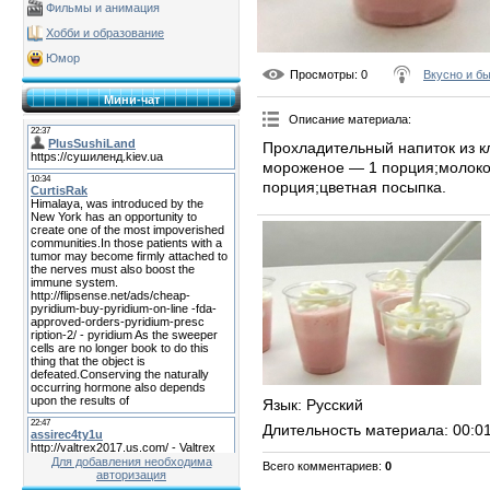
Фильмы и анимация
Хобби и образование
Юмор
Просмотры
: 0
Вкусно и б
Мини-чат
Описание материала
:
Прохладительный напиток из к
мороженое — 1 порция;молоко
порция;цветная посыпка.
Язык
: Русский
Длительность материала
: 00:0
Для добавления необходима
Всего комментариев
:
0
авторизация