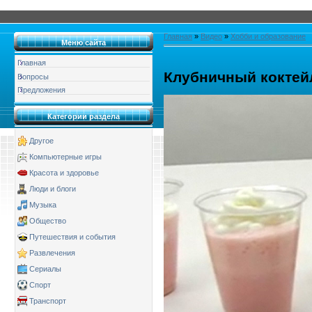
Главная
»
Видео
»
Хобби и образование
Меню сайта
Главная
Клубничный коктей
Вопросы
Предложения
Категории раздела
Другое
Компьютерные игры
Красота и здоровье
Люди и блоги
Музыка
Общество
Путешествия и события
Развлечения
Сериалы
Спорт
Транспорт