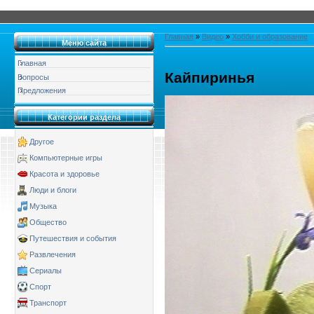
Главная
»
Видео
»
Хобби и образование
Меню сайта
Главная
Кайпиринья
Вопросы
Предложения
Категории раздела
Другое
Компьютерные игры
Красота и здоровье
Люди и блоги
Музыка
Общество
Путешествия и события
Развлечения
Сериалы
Спорт
Транспорт