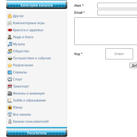
Категории каналов
Имя *:
Email *:
Другое
Компьютерные игры
Красота и здоровье
Люди и блоги
Музыка
Общество
Код *:
Путешествия и события
Развлечения
Сериалы
Спорт
Транспорт
Фильмы и анимация
Хобби и образование
Юмор
Все каналы
Каналы пользователей
Поситители