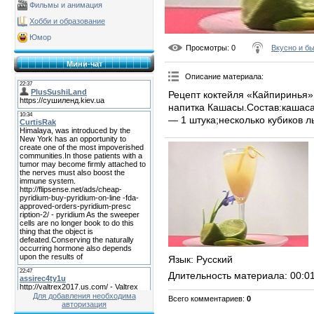
Фильмы и анимация
Хобби и образование
Юмор
Просмотры
: 0
Вкусно и б
Мини-чат
Описание материала
:
Рецепт коктейля «Кайпиринья»
напитка Кашасы.Состав:кашаса
— 1 штука;несколько кубиков л
Язык
: Русский
Длительность материала
: 00:0
Для добавления необходима
Всего комментариев
:
0
авторизация