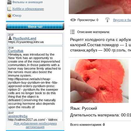
Фильмы и анимация
Хобби и образование
Юмор
Просмотры
: 0
Вкусно и б
Мини-чат
Описание материала
:
Рецепт холодного супа с арбу
калорий.Состав:помидор — 1 ш
стакана;арбуз — 300 гр;соль, п
Язык
: Русский
Длительность материала
: 00:0
Для добавления необходима
Всего комментариев
:
0
авторизация