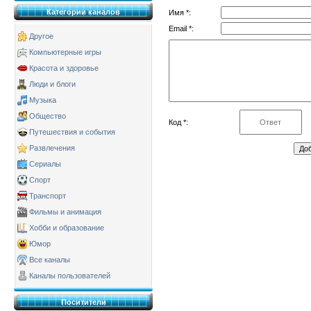
Категории каналов
Имя *:
Email *:
Другое
Компьютерные игры
Красота и здоровье
Люди и блоги
Музыка
Общество
Код *:
Путешествия и события
Развлечения
Сериалы
Спорт
Транспорт
Фильмы и анимация
Хобби и образование
Юмор
Все каналы
Каналы пользователей
Поситители