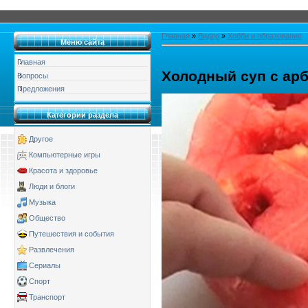
Главная
»
Видео
»
Хобби и образование
Меню сайта
Главная
Холодный суп с ар
Вопросы
Предложения
Категории раздела
Другое
Компьютерные игры
Красота и здоровье
Люди и блоги
Музыка
Общество
Путешествия и события
Развлечения
Сериалы
Спорт
Транспорт