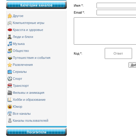
Категории каналов
Имя *:
Email *:
Другое
Компьютерные игры
Красота и здоровье
Люди и блоги
Музыка
Общество
Код *:
Путешествия и события
Развлечения
Сериалы
Спорт
Транспорт
Фильмы и анимация
Хобби и образование
Юмор
Все каналы
Каналы пользователей
Поситители