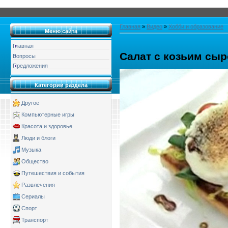
Главная
»
Видео
»
Хобби и образование
Меню сайта
Главная
Салат с козьим сы
Вопросы
Предложения
Категории раздела
Другое
Компьютерные игры
Красота и здоровье
Люди и блоги
Музыка
Общество
Путешествия и события
Развлечения
Сериалы
Спорт
Транспорт