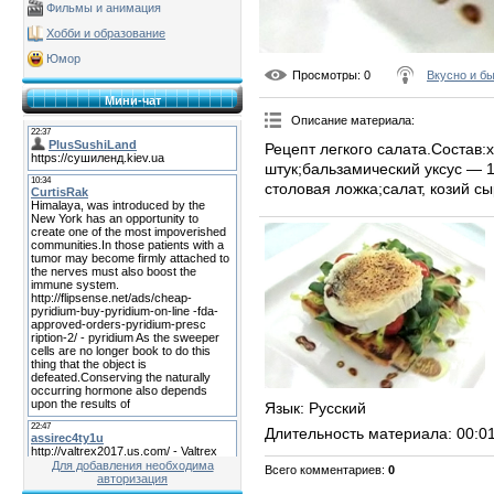
Фильмы и анимация
Хобби и образование
Юмор
Просмотры
: 0
Вкусно и б
Мини-чат
Описание материала
:
Рецепт легкого салата.Состав:
штук;бальзамический уксус — 
столовая ложка;салат, козий сы
Язык
: Русский
Длительность материала
: 00:0
Для добавления необходима
Всего комментариев
:
0
авторизация