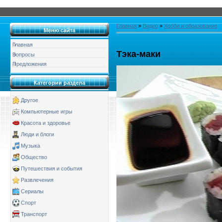
Главная
»
Видео
»
Хобби и образование
Меню сайта
Главная
Тэка-маки
Вопросы
Предложения
Категории раздела
Другое
Компьютерные игры
Красота и здоровье
Люди и блоги
Музыка
Общество
Путешествия и события
Развлечения
Сериалы
Спорт
Транспорт