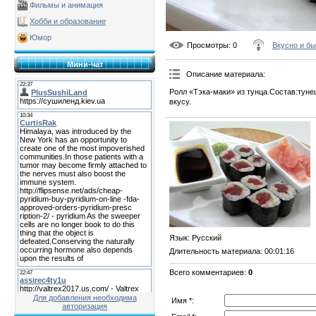
Фильмы и анимация
Хобби и образование
Юмор
Просмотры
: 0
Вкусно и б
Мини-чат
Описание материала
:
Ролл «Тэка-маки» из тунца.Состав:туне
вкусу.
Язык
: Русский
Длительность материала
: 00:01:16
Всего комментариев
:
0
Для добавления необходима
Имя *:
авторизация