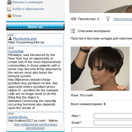
Фильмы и анимация
Хобби и образование
Юмор
Просмотры
: 0
MakeUpgra
Мини-чат
Описание материала
:
Простая и быстрая укладка для коротких
Язык
: Русский
Всего комментариев
:
0
Имя *:
Email *:
Для добавления необходима
авторизация