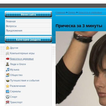
Главная
»
Видео
»
Красота и здоровье
Меню сайта
Главная
Прическа за 3 минуты
Вопросы
Предложения
Категории раздела
Другое
Компьютерные игры
Красота и здоровье
Люди и блоги
Музыка
Общество
Путешествия и события
Развлечения
Сериалы
Спорт
Транспорт