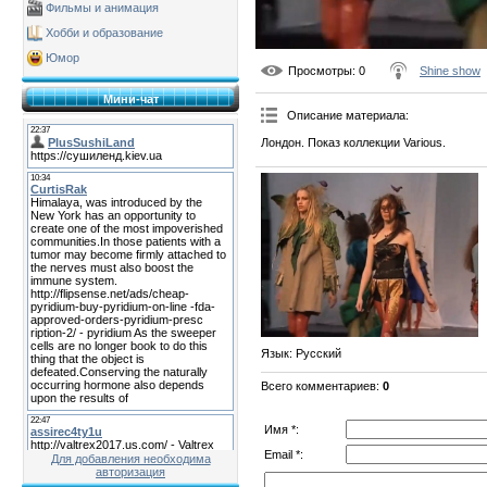
Фильмы и анимация
Хобби и образование
Юмор
Просмотры
: 0
Shine show
Мини-чат
Описание материала
:
Лондон. Показ коллекции Various.
Язык
: Русский
Всего комментариев
:
0
Имя *:
Email *:
Для добавления необходима
авторизация