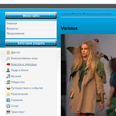
Главная
»
Видео
»
Красота и здоровье
Меню сайта
Главная
Various
Вопросы
Предложения
Категории раздела
Другое
Компьютерные игры
Красота и здоровье
Люди и блоги
Музыка
Общество
Путешествия и события
Развлечения
Сериалы
Спорт
Транспорт