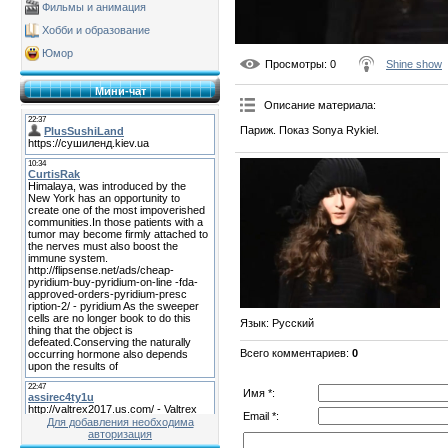
Фильмы и анимация
Хобби и образование
Юмор
Просмотры
: 0
Shine show
Мини-чат
Описание материала
:
Париж. Показ Sonya Rykiel.
Язык
: Русский
Всего комментариев
:
0
Имя *:
Email *:
Для добавления необходима
авторизация