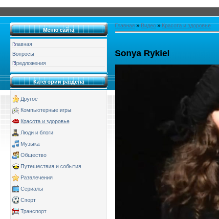
Главная
»
Видео
»
Красота и здоровье
Меню сайта
Главная
Sonya Rykiel
Вопросы
Предложения
Категории раздела
Другое
Компьютерные игры
Красота и здоровье
Люди и блоги
Музыка
Общество
Путешествия и события
Развлечения
Сериалы
Спорт
Транспорт