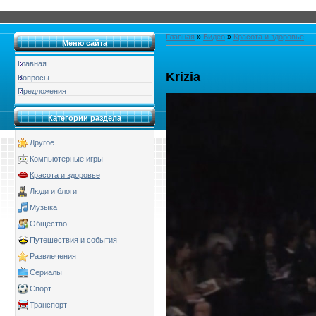
Главная
»
Видео
»
Красота и здоровье
Меню сайта
Главная
Krizia
Вопросы
Предложения
Категории раздела
Другое
Компьютерные игры
Красота и здоровье
Люди и блоги
Музыка
Общество
Путешествия и события
Развлечения
Сериалы
Спорт
Транспорт