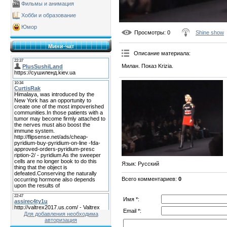
Фильмы и анимация
Хобби и образование
Юмор
Просмотры
: 0
Shine show
Мини-чат
Описание материала
:
Милан. Показ Krizia.
Язык
: Русский
Всего комментариев
:
0
Имя *:
Email *:
Для добавления необходима
авторизация