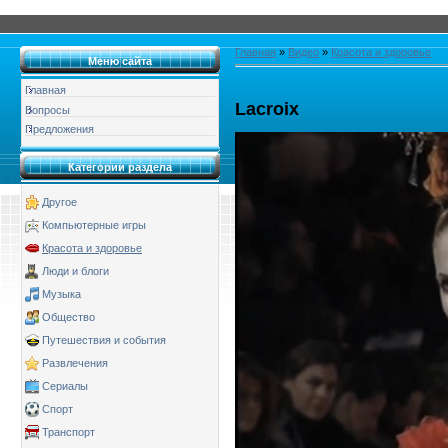
Главная
»
Видео
»
Красота и здоровье
Меню сайта
Главная
Lacroix
Вопросы
Предложения
Категории раздела
Другое
Компьютерные игры
Красота и здоровье
Люди и блоги
Музыка
Общество
Путешествия и события
Развлечения
Сериалы
Спорт
Транспорт