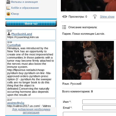
Фильмы и анимация
Хобби и образование
Юмор
Просмотры
: 0
Shine show
Мини-чат
Описание материала
:
Париж. Показ коллекции Lacroix.
Язык
: Русский
Всего комментариев
:
0
Имя *:
Email *:
Для добавления необходима
авторизация