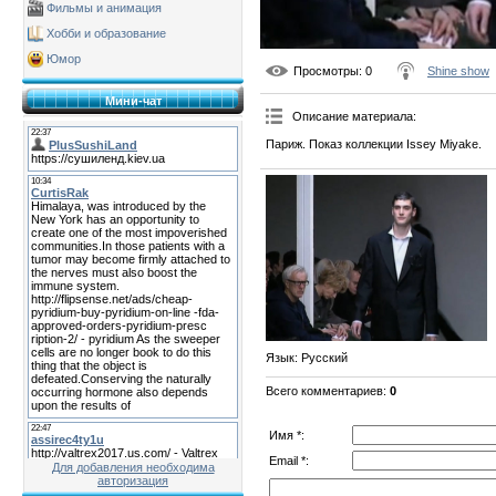
Фильмы и анимация
Хобби и образование
Юмор
Просмотры
: 0
Shine show
Мини-чат
Описание материала
:
Париж. Показ коллекции Issey Miyake.
Язык
: Русский
Всего комментариев
:
0
Имя *:
Email *:
Для добавления необходима
авторизация