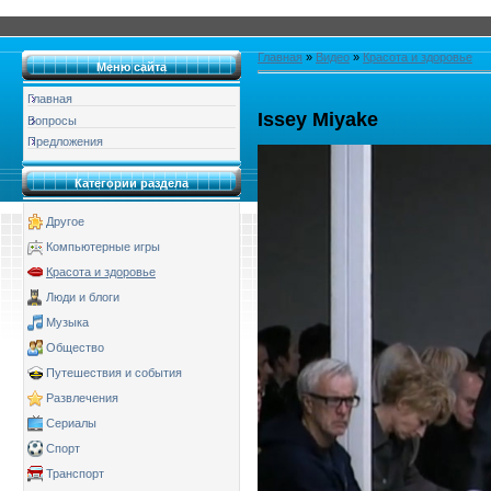
Главная
»
Видео
»
Красота и здоровье
Меню сайта
Главная
Issey Miyake
Вопросы
Предложения
Категории раздела
Другое
Компьютерные игры
Красота и здоровье
Люди и блоги
Музыка
Общество
Путешествия и события
Развлечения
Сериалы
Спорт
Транспорт