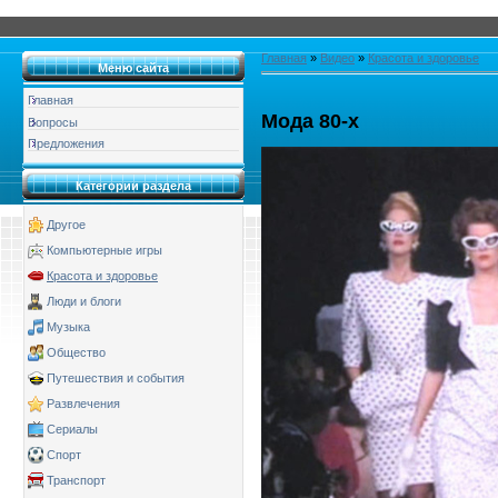
Главная
»
Видео
»
Красота и здоровье
Меню сайта
Главная
Мода 80-х
Вопросы
Предложения
Категории раздела
Другое
Компьютерные игры
Красота и здоровье
Люди и блоги
Музыка
Общество
Путешествия и события
Развлечения
Сериалы
Спорт
Транспорт