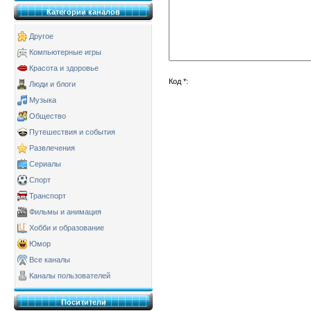
Категории каналов
Другое
Компьютерные игры
Красота и здоровье
Код *:
Люди и блоги
Музыка
Общество
Путешествия и события
Развлечения
Сериалы
Спорт
Транспорт
Фильмы и анимация
Хобби и образование
Юмор
Все каналы
Каналы пользователей
Поситители