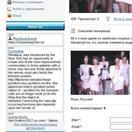
Фильмы и анимация
Хобби и образование
Юмор
Просмотры
: 0
Мода в лиц
Мини-чат
Описание материала
:
80-е стали одним из наиболее спорных 
Несмотря на это, многие элементы моды
Язык
: Русский
Всего комментариев
:
0
Имя *:
Для добавления необходима
Email *:
авторизация