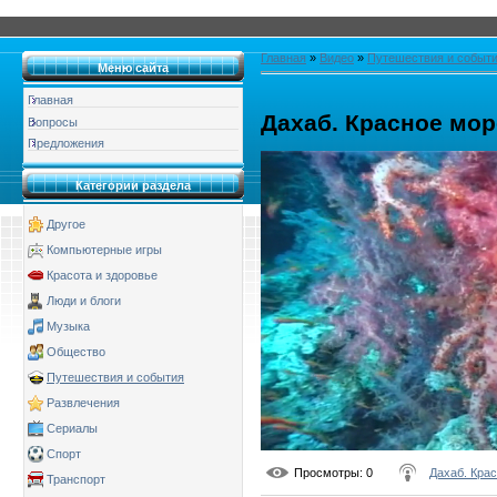
Главная
»
Видео
»
Путешествия и событ
Меню сайта
Главная
Дахаб. Красное мор
Вопросы
Предложения
Категории раздела
Другое
Компьютерные игры
Красота и здоровье
Люди и блоги
Музыка
Общество
Путешествия и события
Развлечения
Сериалы
Спорт
Просмотры
: 0
Дахаб. Кра
Транспорт