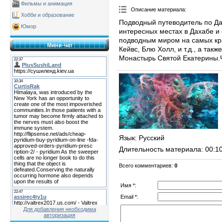
Фильмы и анимация
Описание материала
:
Хобби и образование
Подводный путеводитель по Да
Юмор
интересных местах в Дахабе и 
подводным миром на самых кра
Мини-чат
Кейвс, Блю Холл, и т.д., а так
Монастырь Святой Екатерины.Ч
Язык
: Русский
Длительность материала
: 00:1
Всего комментариев
:
0
Имя *:
Email *:
Для добавления необходима
авторизация