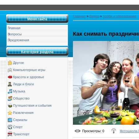
Главная
»
Видео
»
Хобби и образование
Меню сайта
Главная
Как снимать празднич
Вопросы
Предложения
Категории раздела
Другое
Компьютерные игры
Красота и здоровье
Люди и блоги
Музыка
Общество
Путешествия и события
Развлечения
Сериалы
Спорт
Просмотры
: 0
Фотошкола 
Транспорт