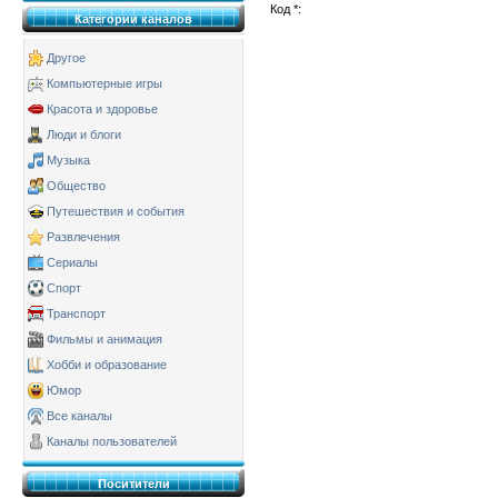
Код *:
Категории каналов
Другое
Компьютерные игры
Красота и здоровье
Люди и блоги
Музыка
Общество
Путешествия и события
Развлечения
Сериалы
Спорт
Транспорт
Фильмы и анимация
Хобби и образование
Юмор
Все каналы
Каналы пользователей
Поситители