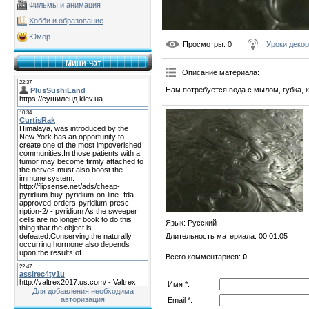
Фильмы и анимация
Хобби и образование
Юмор
Просмотры
: 0
Уроки деко
Мини-чат
Описание материала
:
Нам потребуется:вода с мылом, губка, 
Язык
: Русский
Длительность материала
: 00:01:05
Всего комментариев
:
0
Имя *:
Для добавления необходима
авторизация
Email *: