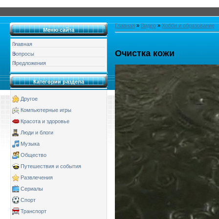
Главная
»
Видео
»
Хобби и образование
Меню сайта
Главная
Очистка кожи
Вопросы
Предложения
Категории раздела
Другое
Компьютерные игры
Красота и здоровье
Люди и блоги
Музыка
Общество
Путешествия и события
Развлечения
Сериалы
Спорт
Транспорт