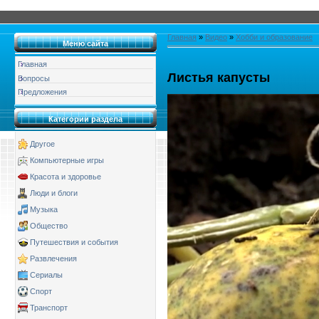
Главная
»
Видео
»
Хобби и образование
Меню сайта
Главная
Листья капусты
Вопросы
Предложения
Категории раздела
Другое
Компьютерные игры
Красота и здоровье
Люди и блоги
Музыка
Общество
Путешествия и события
Развлечения
Сериалы
Спорт
Транспорт